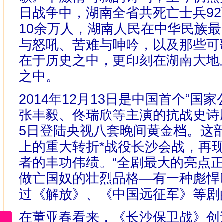
日战争中，湖南全省共死亡士兵9
10余万人，湖南人民在中华民族
与怒吼、苦难与呻吟，以及那些可
在于历史之中，更印刻在湖南大地
之中。
2014年12月13日是中国首个“国
张丰毅、佟瑞欣等主演的抗战史诗
5日登陆央视八套晚间黄金档。这
上的重大转折*战役长沙会战，再
者的丰功伟绩。“全剧最大的亮点
做亡国奴的壮烈品格—有一种彪悍叫
过《解放》、《中国远征军》等剧
在董亚春看来，《长沙保卫战》创