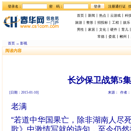
登录名：
密 码：
首页
新闻
热点
云游戏
科
旅游
整形
招投标
工程
娱乐
男性
家居
文化
硬件
育儿
常德
娄底
郴州
首页
→
影视
阅读内容
长沙保卫战第5
[日期：2015-01-10]
来源： 作者：
老满
“若道中华国果亡，除非湖南人尽
歌》中激情写就的诗句，至今仍然