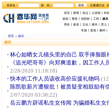
登录名：
密 码：
首页
新闻
热点
云游戏
科
旅游
整形
招投标
工程
娱乐
男性
家居
文化
硬件
育儿
常德
娄底
郴州
首页
→
娱乐
娱乐
林心如晒女儿镜头里的自己 双手捧脸眼
《追光吧哥哥》向郑爽道歉，因工作人
2/28/2020 11:18:18)
快本的工作人员该收高价应援礼物吗
(12
陈凯歌新片遭狠批！被质疑变相鼓励有
2/07/2020 03:38:22)
岳云鹏方辟谣私生女传闻 为骗婚私生女