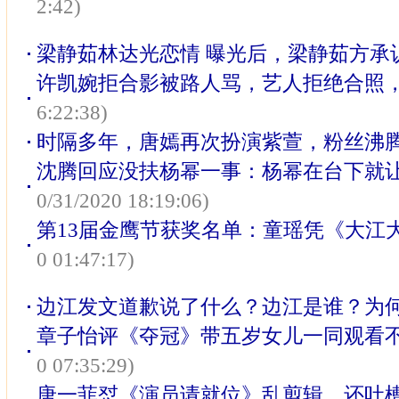
2:42)
梁静茹林达光恋情 曝光后，梁静茹方承
许凯婉拒合影被路人骂，艺人拒绝合照
6:22:38)
时隔多年，唐嫣再次扮演紫萱，粉丝沸
沈腾回应没扶杨幂一事：杨幂在台下就
0/31/2020 18:19:06)
第13届金鹰节获奖名单：童瑶凭《大江
0 01:47:17)
边江发文道歉说了什么？边江是谁？为
章子怡评《夺冠》带五岁女儿一同观看
0 07:35:29)
唐一菲怼《演员请就位》乱剪辑，还吐