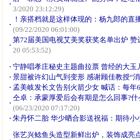
3/2020 23:12:29)
！亲搭档就是这样体现的：杨九郎的直
(09/22/2020 06:01:00)
第72届美国电视艾美奖获奖名单出炉 
20 05:53:52)
宁静唱孝庄秘史主题曲拉票 曾经的大玉
景甜被许幻山气到变形 感谢顾佳教授“消
孟美岐发长文告别火箭少女 喊话：每年6
仝卓：承蒙厚爱后会有期是怎么回事?什么
(06/23/2020 07:17:20)
朱丹怀二胎 华少晒合影送祝福：期待小
张艺兴鲶鱼头造型新鲜出炉，装饰成亮