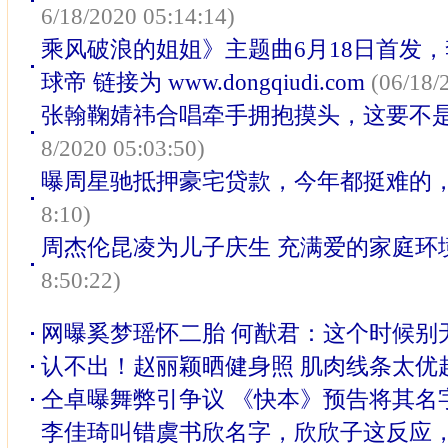
6/18/2020 05:14:14)
乘风破浪的姐姐》主题曲6月18日首发，
球帝 链接为 www.dongqiudi.com
(06/18/
张翰鞠婧祎合唱牵手拥抱摸头，这要不是
8/2020 05:03:50)
曝周星驰抵押豪宅贷款，今年都挺难的
8:10)
周杰伦昆凌为儿子庆生 充满爱的家庭环
8:50:22)
网曝奚梦瑶怀二胎 何猷君：这个时候别
认不出！赵丽颖晒健身照 肌肉线条太优
仝卓曝舞弊引争议 《快本》预告将其名
李佳琦叫错虞书欣名字，欣欣子这反应