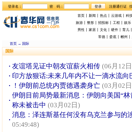
登录名：
密 码：
首页
新闻
热点
云游戏
科
旅游
整形
招投标
工程
娱乐
男性
家居
文化
硬件
育儿
常德
娄底
郴州
首页
→
国际
国际
友谊塔见证中朝友谊薪火相传
(06月12日
印方放狠话:未来几年内不让一滴水流向
！伊朗前总统内贾德遇袭身亡
(03月02日
伊朗目前局势最新消息：伊朗向美国“林
称未被击中
(03月02日)
消息：泽连斯基任何没有乌克兰参与的
05:49:48)