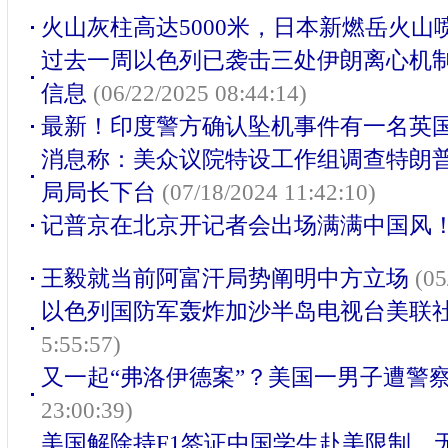
火山灰柱高达5000米，日本新燃岳火山
过去一周以色列已袭击三处伊朗离心机
信息
(06/22/2025 08:44:14)
最新！印度警方确认坠机事件有一名英
消息称：美众议院特设工作组调查特朗普
局局长下台
(07/18/2024 11:42:10)
记普京在北京开记者会出场满满中国风
王毅就当前阿富汗局势阐明中方立场
(05
以色列国防军轰炸加沙半岛电视台美联
5:55:57)
又一起“弗洛伊德案”？美国一男子遭警
23:00:39)
美国解除持F1签证中国学生赴美限制，无