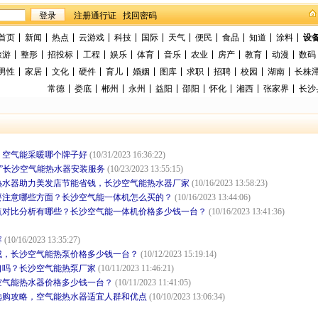
找回密码
首页
新闻
热点
云游戏
科技
国际
天气
便民
食品
知道
涂料
设
旅游
整形
招投标
工程
娱乐
体育
音乐
农业
房产
教育
动漫
数码
男性
家居
文化
硬件
育儿
婚姻
图库
求职
招聘
校园
湖南
长株
常德
娄底
郴州
永州
益阳
邵阳
怀化
湘西
张家界
长沙
？空气能采暖哪个牌子好
(10/31/2023 16:36:22)
贵”长沙空气能热水器安装服务
(10/23/2023 13:55:15)
热水器助力美发店节能省钱，长沙空气能热水器厂家
(10/16/2023 13:58:23)
要注意哪些方面？长沙空气能一体机怎么买的？
(10/16/2023 13:44:06)
点对比分析有哪些？长沙空气能一体机价格多少钱一台？
(10/16/2023 13:41:36)
容
(10/16/2023 13:35:27)
成，长沙空气能热泵价格多少钱一台？
(10/12/2023 15:19:14)
口吗？长沙空气能热泵厂家
(10/11/2023 11:46:21)
空气能热水器价格多少钱一台？
(10/11/2023 11:41:05)
选购攻略，空气能热水器适宜人群和优点
(10/10/2023 13:06:34)