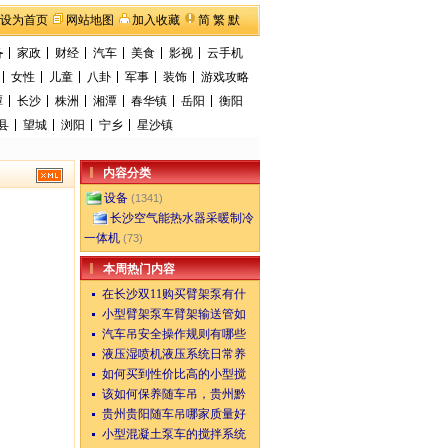
设为首页
网站地图
加入收藏
简
繁
默
备
家政
财经
汽车
美食
影视
云手机
女性
儿童
八卦
军事
装饰
游戏攻略
潭
长沙
株洲
湘潭
春华镇
岳阳
衡阳
县
望城
浏阳
宁乡
星沙镇
内容分类
设备
(1341)
长沙空气能热水器采暖制冷
一体机
(73)
本周热门内容
在长沙双11购买臂架泵有什
小型臂架泵车臂架输送管如
汽车吊安全操作规则有哪些
液压湿喷机液压系统日常养
如何买到性价比高的小型搅
该如何保养随车吊，贵州黔
贵州贵阳随车吊哪家质量好
小型混凝土泵车的搅拌系统