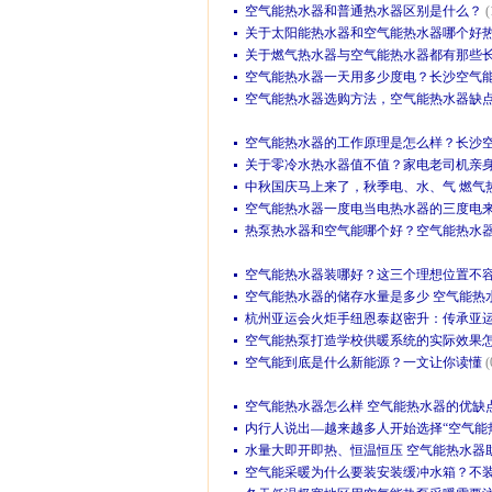
空气能热水器和普通热水器区别是什么？
(
关于太阳能热水器和空气能热水器哪个好
关于燃气热水器与空气能热水器都有那些
空气能热水器一天用多少度电？长沙空气能
空气能热水器选购方法，空气能热水器缺
空气能热水器的工作原理是怎么样？长沙
关于零冷水热水器值不值？家电老司机亲
中秋国庆马上来了，秋季电、水、气 燃气热
空气能热水器一度电当电热水器的三度电
热泵热水器和空气能哪个好？空气能热水
空气能热水器装哪好？这三个理想位置不
空气能热水器的储存水量是多少 空气能热
杭州亚运会火炬手纽恩泰赵密升：传承亚
空气能热泵打造学校供暖系统的实际效果
空气能到底是什么新能源？一文让你读懂
(
空气能热水器怎么样 空气能热水器的优缺
内行人说出—越来越多人开始选择“空气能
水量大即开即热、恒温恒压 空气能热水器
空气能采暖为什么要装安装缓冲水箱？不