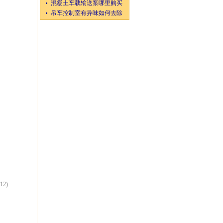
混凝土车载输送泵哪里购买
吊车控制室有异味如何去除
:12)