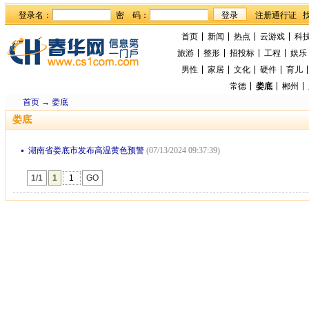
登录名：
密 码：
首页
新闻
热点
云游戏
科
旅游
整形
招投标
工程
娱乐
男性
家居
文化
硬件
育儿
常德
娄底
郴州
首页
→
娄底
娄底
湖南省娄底市发布高温黄色预警
(07/13/2024 09:37:39)
1/1
1
GO