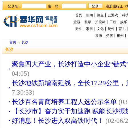
登录名：
密 码：
首页
新闻
热点
云游戏
科
旅游
整形
招投标
工程
娱乐
男性
家居
文化
硬件
育儿
常德
娄底
郴州
首页
→
长沙
长沙
聚焦四大产业，长沙打造中小企业“链式
04:05)
长沙地铁新增南延线，全长17.29公里，
7:30:33)
长沙百名青商培养工程人选公示名单
(03
【长沙市】奋力实干加速跑 赋能长沙振
好消息！长沙进入双高铁时代！
(02/06/