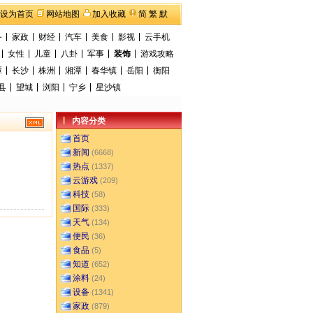
设为首页
网站地图
加入收藏
简
繁
默
备
家政
财经
汽车
美食
影视
云手机
女性
儿童
八卦
军事
装饰
游戏攻略
潭
长沙
株洲
湘潭
春华镇
岳阳
衡阳
县
望城
浏阳
宁乡
星沙镇
内容分类
首页
新闻
(6668)
热点
(1337)
云游戏
(209)
科技
(58)
国际
(333)
天气
(134)
便民
(36)
食品
(5)
知道
(652)
涂料
(24)
设备
(1341)
家政
(879)