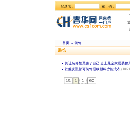
登录名：
密 码：
首页
→
装饰
装饰
莫让装修禁忌害了自己,史上最全家居装修
铁丝瓷瓶都可装饰报纸塑料皆能成衣
(10/2
1/1
1
GO