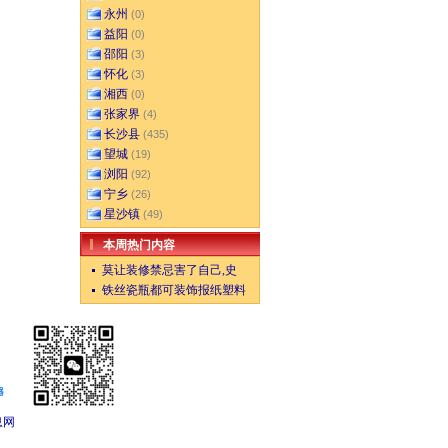
永州
(0)
益阳
(0)
邵阳
(3)
怀化
(3)
湘西
(0)
张家界
(4)
长沙县
(435)
望城
(19)
浏阳
(92)
宁乡
(26)
星沙镇
(49)
本周热门内容
莫让装修禁忌害了自己,史
铁丝瓷瓶都可装饰报纸塑料
息网