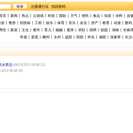
找回密码
首页
新闻
热点
云游戏
科技
国际
天气
便民
食品
知道
涂料
设
旅游
整形
招投标
工程
娱乐
体育
音乐
农业
房产
教育
动漫
数码
男性
家居
文化
硬件
育儿
婚姻
图库
求职
招聘
校园
湖南
长株
常德
娄底
郴州
永州
益阳
邵阳
怀化
湘西
张家界
长沙
风水禁忌
(08/16/2013 08:06:23)
1/2012 08:48:39)