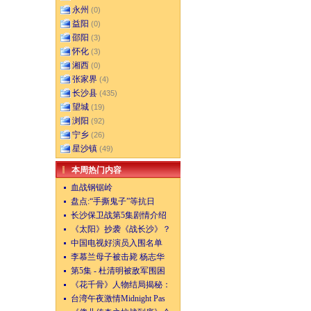
永州
(0)
益阳
(0)
邵阳
(3)
怀化
(3)
湘西
(0)
张家界
(4)
长沙县
(435)
望城
(19)
浏阳
(92)
宁乡
(26)
星沙镇
(49)
本周热门内容
血战钢锯岭
盘点:“手撕鬼子”等抗日
长沙保卫战第5集剧情介绍
《太阳》抄袭《战长沙》？
中国电视好演员入围名单
李慕兰母子被击毙 杨志华
第5集 - 杜清明被敌军围困
《花千骨》人物结局揭秘：
台湾午夜激情Midnight Pas