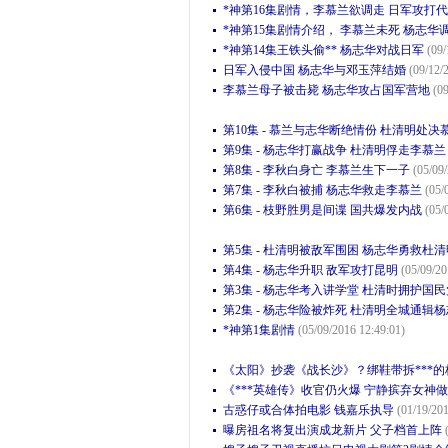
*神第16集剧情，李慕兰欲调走 日军攻打
*神第15集剧情介绍， 李慕兰未死 杨志华
*神第14集王铁头偷** 杨志华对战日军
(09/
日军入侵中国 杨志华与邓玉萍结婚
(09/12/
李慕兰母子被击毙 杨志华攻占国军营地
(09
第10集 - 慕兰与志华断绝情份 杜清明处决
第9集 - 杨志华打赢战争 杜清明俘走李慕兰
第8集 - 李秋白身亡 李慕兰生下一子
(05/09
第7集 - 李秋白被捕 杨志华救走李慕兰
(05/
第6集 - 枝野胜男是间谍 国共爆发内战
(05/
第5集 - 杜清明被敌军围困 杨志华勇救杜清
第4集 - 杨志华升职 敌军攻打昆明
(05/09/20
第3集 - 杨志华考入讲学堂 杜清时拥护国民
第2集 - 杨志华险被炸死 杜清明全城通辑
*神第1集剧情
(05/09/2016 12:49:01)
《太阳》抄袭《战长沙》？绑鞋带拆***
《***英雄传》收官仍火爆 宁静摈弃女神
古惑仔或合体拍电影 钱嘉乐执导
(01/19/201
曝房祖名将复出演成龙新片 父子档首上阵