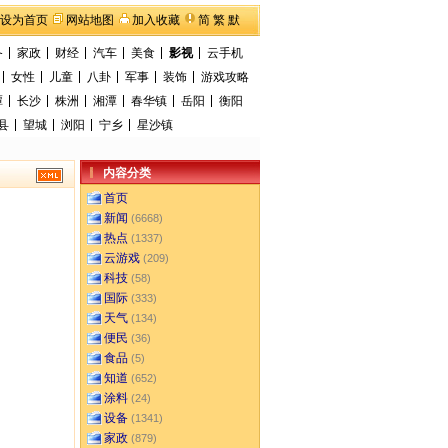
设为首页
网站地图
加入收藏
简
繁
默
备
家政
财经
汽车
美食
影视
云手机
女性
儿童
八卦
军事
装饰
游戏攻略
潭
长沙
株洲
湘潭
春华镇
岳阳
衡阳
县
望城
浏阳
宁乡
星沙镇
内容分类
首页
新闻
(6668)
热点
(1337)
云游戏
(209)
科技
(58)
国际
(333)
天气
(134)
便民
(36)
食品
(5)
知道
(652)
涂料
(24)
设备
(1341)
家政
(879)