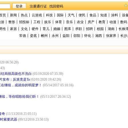
找回密码
首页
新闻
热点
云游戏
科技
国际
天气
便民
食品
知道
涂料
设
旅游
整形
招投标
工程
娱乐
体育
音乐
农业
房产
教育
动漫
数码
男性
家居
文化
硬件
育儿
婚姻
图库
求职
招聘
校园
湖南
长株
常德
娄底
郴州
永州
益阳
邵阳
怀化
湘西
张家界
长沙
020 06:56:20)
:43)
原结局很高级也不洗白
(05/19/2020 07:35:39)
片发布：反派竟是Ta
(02/01/2020 19:42:26)
正在继续，成就你的明星梦！
(05/14/2017 05:10:16)
在继续，等你唱歌给我们听！
(05/11/2017 20:34:12)
传奇
(11/13/2016 21:05:11)
清时索要武器
(09/12/2016 23:50:13)