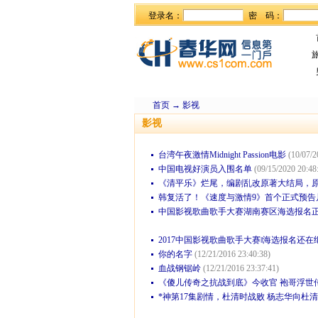
登录名：
密 码：
首页
→
影视
影视
台湾午夜激情Midnight Passion电影
(10/07/2
中国电视好演员入围名单
(09/15/2020 20:48
《清平乐》烂尾，编剧乱改原著大结局，
韩复活了！《速度与激情9》首个正式预告
中国影视歌曲歌手大赛湖南赛区海选报名
2017中国影视歌曲歌手大赛‖海选报名还
你的名字
(12/21/2016 23:40:38)
血战钢锯岭
(12/21/2016 23:37:41)
《傻儿传奇之抗战到底》今收官 袍哥浮世
*神第17集剧情，杜清时战败 杨志华向杜