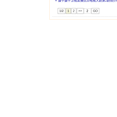
嫂子嫂子卫视直播抗日电视大剧第2剧情介
1/2
1
2
>>
GO