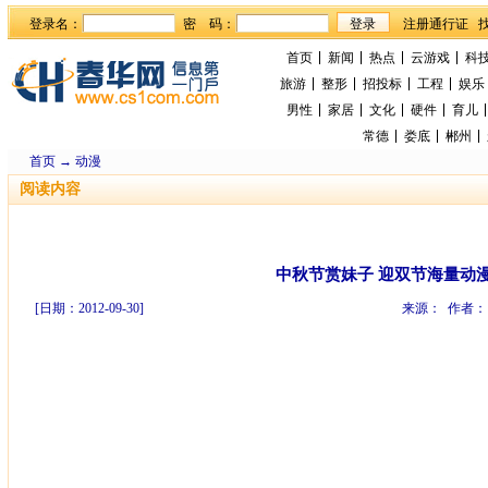
登录名：
密 码：
首页
新闻
热点
云游戏
科
旅游
整形
招投标
工程
娱乐
男性
家居
文化
硬件
育儿
常德
娄底
郴州
首页
→
动漫
阅读内容
中秋节赏妹子 迎双节海量动
[日期：2012-09-30]
来源： 作者：