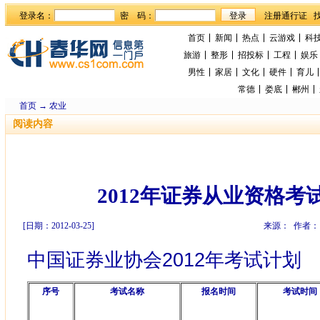
登录名：
密 码：
首页
新闻
热点
云游戏
科
旅游
整形
招投标
工程
娱乐
男性
家居
文化
硬件
育儿
常德
娄底
郴州
首页
→
农业
阅读内容
2012年证券从业资格
[日期：2012-03-25]
来源： 作者：
中国证券业协会2012年考试计划
序号
考试名称
报名时间
考试时间