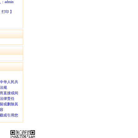
入：
admin
【
打印
】
中华人民共
法规
而直接或间
法律责任
留或删除其
容
载或引用您
已经阅读并