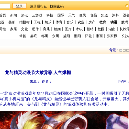
找回密码
首页
新闻
热点
云游戏
科技
国际
天气
便民
食品
知道
涂料
设
旅游
整形
招投标
工程
娱乐
体育
音乐
农业
房产
教育
动漫
数码
男性
家居
文化
硬件
育儿
婚姻
图库
求职
招聘
校园
湖南
长株
常德
娄底
郴州
永州
益阳
邵阳
怀化
湘西
张家界
长沙
背景：
龙与精灵动漫节大放异彩 人气爆棚
来源： 作者：
[字体
“北京动漫游戏嘉年华”7月24日在国家会议中心开幕，一时间吸引了无
为“真手机网游”的《龙与精灵》自然也早已强势入驻会场，开幕当天，其
纷从各地赶来，参与到《龙与精灵》的游戏体验和各项活动中。