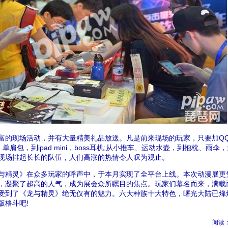
的现场活动，并有大量精美礼品放送。凡是前来现场的玩家，只要加Q
肩包，到ipad mini，boss耳机;从小推车、运动水壶，到抱枕、雨伞
现场排起长长的队伍，人们高涨的热情令人叹为观止。
精灵》在众多玩家的呼声中，于本月实现了全平台上线。本次动漫展更
，凝聚了超高的人气，成为展会众所瞩目的焦点。玩家们慕名而来，满载
受到了《龙与精灵》绝无仅有的魅力。六大种族十大特色，曙光大陆已烽
版格斗吧!
阅读