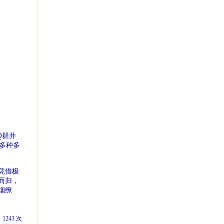
Q群并
，多种多
凭借极
而归，
烟缭
：
1243
次