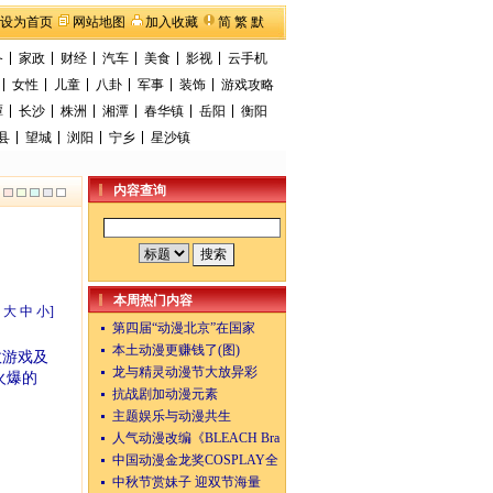
设为首页
网站地图
加入收藏
简
繁
默
备
家政
财经
汽车
美食
影视
云手机
女性
儿童
八卦
军事
装饰
游戏攻略
潭
长沙
株洲
湘潭
春华镇
岳阳
衡阳
县
望城
浏阳
宁乡
星沙镇
内容查询
本周热门内容
：
大
中
小
]
第四届“动漫北京”在国家
本土动漫更赚钱了(图)
数游戏及
龙与精灵动漫节大放异彩
火爆的
抗战剧加动漫元素
主题娱乐与动漫共生
人气动漫改编《BLEACH Bra
中国动漫金龙奖COSPLAY全
中秋节赏妹子 迎双节海量