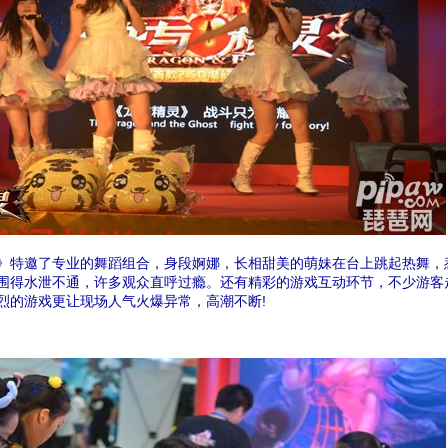
特邀了专业的舞蹈组合，身段婀娜，长相甜美的萌妹在台上跳起热舞，
围得水泄不通，许多观众直呼过瘾。还有精彩的游戏互动环节，不少游客
烈的游戏更让现场人气火爆异常，高潮不断!