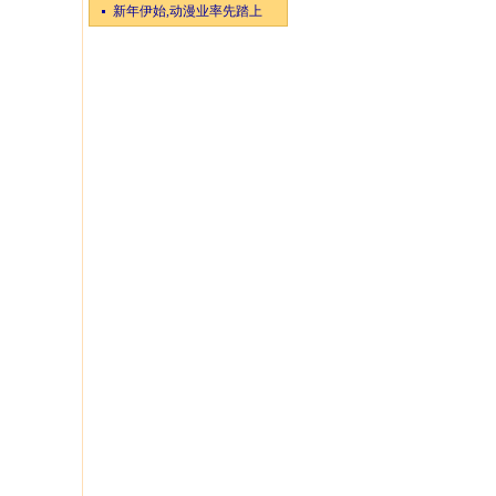
新年伊始,动漫业率先踏上