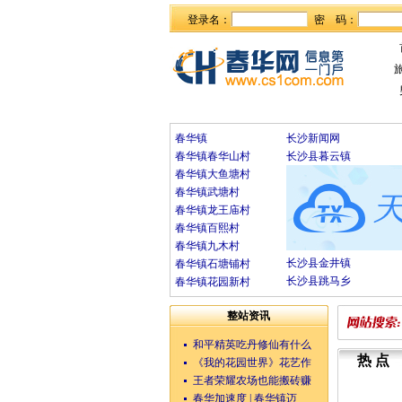
登录名：
密 码：
春华镇
长沙新闻网
春华镇春华山村
长沙县暮云镇
春华镇大鱼塘村
春华镇武塘村
春华镇龙王庙村
春华镇百熙村
春华镇九木村
长沙县金井镇
春华镇石塘铺村
长沙县跳马乡
春华镇花园新村
整站资讯
和平精英吃丹修仙有什么
热点
《我的花园世界》花艺作
王者荣耀农场也能搬砖赚
春华加速度 | 春华镇迈