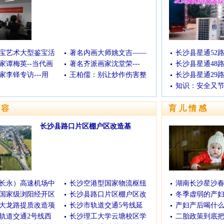
(04/24/2014 13:00:17)
[查看全文]
宝艺术大型鉴宝活
著名内画大师姚文吉——
长沙县星通52路
家谭梅英--当代画
著名齐派画家沈堂荣---
长沙县星通48路
家李铎专访---用
王柏儒：别让炒作伤害整
长沙县星通29路(
知识：安全又节
美容
育儿情感
长沙县路口片区棚户区改造基
(01月08日)
[查看全文]
长永）高速机场中
长沙空港型国家物流枢纽
湖南长沙星沙
国家级浏阳经开区
长沙县路口片区棚户区改
冬季虚弱的产
大龙路提质改造项
长沙市轨道交通5号线延
产妇产后喝什
轨道交通2号线西
长沙理工大学云塘校区学
二胎政策到底