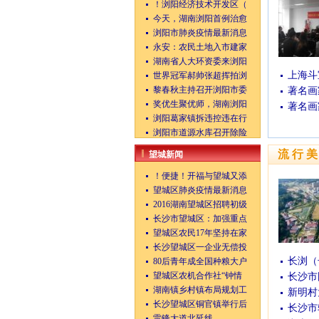
！浏阳经济技术开发区（
今天，湖南浏阳首例治愈
浏阳市肺炎疫情最新消息
永安：农民土地入市建家
湖南省人大环资委来浏阳
上海斗
世界冠军郝帅张超挥拍浏
黎春秋主持召开浏阳市委
著名画
奖优生聚优师，湖南浏阳
著名画
浏阳葛家镇拆违控违在行
浏阳市道源水库召开除险
流行
望城新闻
！便捷！开福与望城又添
望城区肺炎疫情最新消息
2016湖南望城区招聘初级
长沙市望城区：加强重点
望城区农民17年坚持在家
长沙望城区一企业无偿投
长浏（
80后青年成全国种粮大户
望城区农机合作社“钟情
长沙市
湖南镇乡村镇布局规划工
新明村
长沙望城区铜官镇举行后
长沙市
雷锋大道北延线