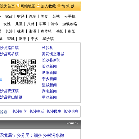
设为首页
网站地图
加入收藏
简
繁
默
备
家政
财经
汽车
美食
影视
云手机
女性
儿童
八卦
军事
装饰
游戏攻略
潭
长沙
株洲
湘潭
春华镇
岳阳
衡阳
县
望城
浏阳
宁乡
星沙镇
长沙县路口镇
长沙县
长沙县高桥镇
黄花镇空港城
长沙县新闻
长沙新闻
浏阳新闻
宁乡新闻
望城新闻
长沙县双江镇
湖南新闻
长沙县青山铺镇
星沙新闻
长沙新闻
长沙生活
长沙民生
长沙信息
环境局宁乡分局：细护乡村污水微