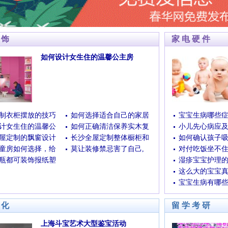
装饰
家电硬件
如何设计女生住的温馨公主房
(07/22/2022 14:16:36)
[查看全文]
制衣柜摆放的技巧
如何选择适合自己的家居
宝宝生病哪些
计女生住的温馨公
如何正确清洁保养实木复
小儿先心病应
屋定制的飘窗设计
长沙全屋定制整体橱柜和
如何确认孩子
童房如何选择，给
莫让装修禁忌害了自己,
对付吃饭坐不
瓶都可装饰报纸塑
湿疹宝宝护理的
这么大的宝宝
宝宝生病有哪些
文化
留学考研
上海斗宝艺术大型鉴宝活动