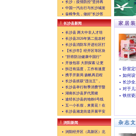
长沙：疫情防控“坚持再
中国一汽出行与长沙城发
奋楫争先，做好“长沙答
家居
长沙县新闻
长沙县 两大中非人才培
长沙县2026年第二批农村
长沙县消防车开进社区打
【长沙市】经开区等区块
“肝癌防治健康中国行”
开放包容 大胆探索 让更
卧室定
拆迁有温度，工作有速度
携手开新局 扬帆再启程
如何设
长沙县抓获“违法王”，
长沙全
长沙县举行秋季消费节暨
对于儿
湖南长沙县罗代黑猪
铁丝瓷
途经长沙县的地铁6号线
五一小长假，来黄花！在
长沙县湘龙街道开展平安
杂志
浏阳新闻
浏阳经开区（高新区）北