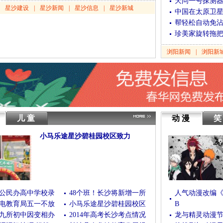
天问一号探测
星沙建设
|
星沙新闻
|
星沙信息
|
星沙新城
中国在太原卫
帮轻松自动免
珍美家旋转拖
浏阳新闻
|
浏阳新
儿童
动漫
小马乐途星沙碧桂园校区致力
(10/04/2016 23:28:35)
[查看全文]
公民办高中学校录
48个班！长沙将新增一所
人气动漫改编《B
电教育局五一不放
小马乐途星沙碧桂园校区
B
九所初中因变相办
2014年高考长沙考点情况
龙与精灵动漫