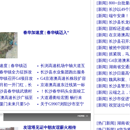
[
新闻
]
800+台
[
新闻
]
长沙以49
[
新闻
]
端午安康！
[
新闻
]
长沙县长龙
[
新闻
]
甜粽还是咸
春华加速度 | 春华镇迈入“
[
新闻
]
在京港澳高
(08月03日)
[查看全文]
[
新闻
]
长沙县召开
[
新闻
]
被抢中国球
[
新闻
]
抓紧我，马
[
新闻
]
G4京港澳
速度 | 春华镇迈
长浏高速机场中轴大道互
[
新闻
]
湖南省交通
春华镇全力征拆攻
长沙县水业集团跑出服务
[
新闻
]
长沙日最高气
华镇召开G4项目攻
G4京港澳高速长株段扩容
[
新闻
]
魏凤和案、
月初一开门红，长
京港澳高速东迁线第一标
[
新闻
]
长沙县警方
沙县春华镇武塘村
！长沙春华码头全面竣工
[
新闻
]
云端之上，
港澳高速长沙广福至
大道通衢绘宏图 畅行未
[
新闻
]
长沙市促进
厦门未来只要5小
关于G9907浏阳沙市至宁
[
新闻
]
祝贺这位中
[
热门新闻
]
湖南省
友谊塔见证中朝友谊薪火相传
[
热门新闻
]
#华为