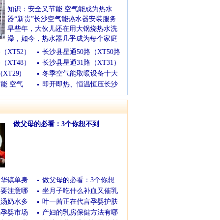
知识：安全又节能 空气能成为热水
器“新贵”长沙空气能热水器安装服务
早些年，大伙儿还在用大锅烧热水洗
澡，如今，热水器几乎成为每个家庭
浴室必备的家电。
（XT52）
长沙县星通50路（XT50路
(10/23/2023 13:55:15)
[查看全文]
（XT48）
长沙县星通31路（XT31）
XT29)
冬季空气能取暖设备十大
能 空气
即开即热、恒温恒压长沙
做父母的必看：3个你想不到
(11/25/2016 10:57:41)
[查看全文]
春华镇单身
做父母的必看：3个你想
妇要注意哪
坐月子吃什么补血又催乳
么汤奶水多
叶一茜正在代言孕婴护肤
把孕婴市场
产妇的乳房保健方法有哪