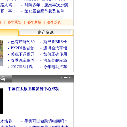
被路人骂，
时隔多年，唐嫣再次扮演
杨幂一事：
第13届金鹰节获奖名单：
发
|
春华规划
|
春华新城
|
春华投资
讯
房产资讯
已有产能约30
斯巴鲁BRZ长
PX2DJ凿岩台
进博会汽车馆
关税下调促开
如何正确使用
春季汽车保养
汽车驾驶应急
2017年5月汽
今年电动汽车
数码
中国在太原卫星发射中心成功
(06/11/2020 08:54:00)
[查看全文]
人才培养
手机可以做跨境电商吗？