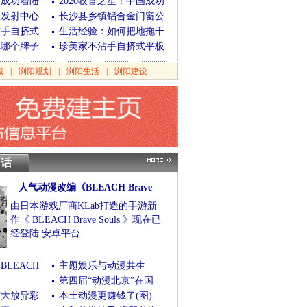
器成功着陆
2020收官之星！中国成功
星发射中心
长沙县乡镇铝合金门窗公
沾手自挤式
生活经验：如何把地拖干
把哪个牌子
珍美家不沾手自挤式平板
城
|
浏阳规划
|
浏阳生活
|
浏阳建设
笑话
人气动漫改编《BLEACH Brave
由日本游戏厂商KLab打造的手游新
作《 BLEACH Brave Souls 》现在已
经登陆 安卓平台
(07/29/2015 12:40:05)
[查看全文]
LEACH
主题娱乐与动漫共生
第四届“动漫北京”在国
节大放异彩
本土动漫更赚钱了(图)