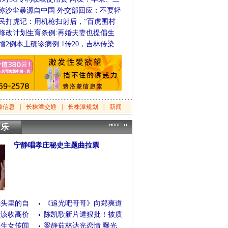
称沙尘暴源自中国 外交部回应：不要轻
民打虎记：用机枪扫射后，“百虎围村
修改计划生育条例:再婚夫妻也提倡生
增2例本土确诊病例 1传20，吉林传染
潭信息
|
长株潭交通
|
长株潭规划
|
新闻
音乐
宁静唱孝庄秘史主题曲拉票
(08/29/2020 04:59:50)
[查看全文]
镜头里的自
《追光吧哥哥》向郑爽道
员该收高价
陈凯歌新片遭狠批！被质
私生女传闻
梁静茹林达光恋情 曝光