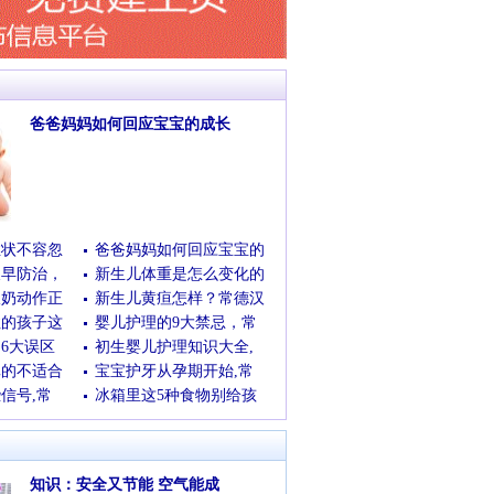
爸爸妈妈如何回应宝宝的成长
(05/11/2017 11:22:18)
[查看全文]
症状不容忽
爸爸妈妈如何回应宝宝的
及早防治，
新生儿体重是怎么变化的
吸奶动作正
新生儿黄疸怎样？常德汉
住的孩子这
婴儿护理的9大禁忌，常
6大误区
初生婴儿护理知识大全,
真的不适合
宝宝护牙从孕期开始,常
信号,常
冰箱里这5种食物别给孩
知识：安全又节能 空气能成