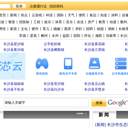
找回密码
首页
新闻
热点
云游戏
科技
国际
天气
便民
食品
知道
涂料
设
旅游
整形
招投标
工程
娱乐
体育
音乐
农业
房产
教育
动漫
数码
男性
家居
文化
硬件
育儿
婚姻
图库
求职
招聘
校园
湖南
长株
常德
娄底
郴州
永州
益阳
邵阳
怀化
湘西
张家界
长沙
长沙县星沙镇
云手机价格
长沙县黄花镇
长沙县黄兴镇
长沙县榔梨镇
长沙县江背镇
长沙县福临镇
长沙县安沙镇
长沙县北山镇
长沙县干杉乡
长沙县白沙乡
长沙县开慧乡
新闻
[
新闻
]
长沙市生态