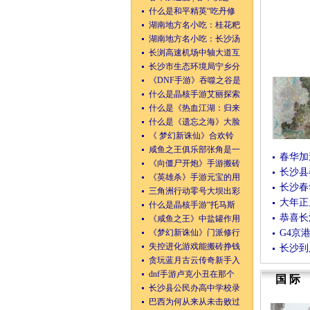
什么是和平精英“吃丹修
湖南地方名小吃：桂花粑
湖南地方名小吃：长沙汤
长浏高速机场中轴大道互
长沙市生态环境局宁乡分
《DNF手游》吞噬之谷是
什么是晶核手游艾丽探索
什么是《热血江湖：归来
什么是《遗忘之海》大脸
《 梦幻新诛仙》合欢铃
咸鱼之王俱乐部张角是一
春华加
《向僵尸开炮》手游搬砖
长沙县
《英雄杀》手游元宝的用
长沙春
三角洲行动零号大坝出彩
大年正
什么是晶核手游“托马斯
恭喜长
《咸鱼之王》中盐罐作用
《梦幻新诛仙》门派修行
G4京
失控进化游戏能搬砖挣钱
长沙到
贪玩蓝月古云传奇新手入
dnf手游卢克小丑在那个
国际
长沙县公民办高中学校录
巴西为何从来从未击败过