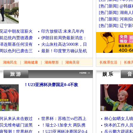
(06月12日)
[查看全文]
[
热门新闻
]
@韩媒
[
热门新闻
]
湖南人
[
热门新闻
]
河南拟
[
热门新闻
]
辽宁新
见证中朝友谊薪火
印方放狠话:未来几年内
前总统内贾德遇袭
伊朗目前局势最新消息：
泽连斯基任何没有
火山灰柱高达5000米，日
周以色列已袭击三
最新！印度警方确认坠机
湖南民生
|
湖南健康
|
湖南整形
|
湖南美容
长株潭生活
|
长株
旅游
娱乐
！U23亚洲杯决赛国足0-4不敌
(01月25日)
[查看全文]
何从来从未击败过
世界杯：苏格兰vs巴西上
林心如晒女儿
贝戈维奇破门波黑
！瑞士2-1加拿大 两队携
快本的工作人
衰预测！世界杯在
！U23亚洲杯决赛国足0-4
岳云鹏方辟谣