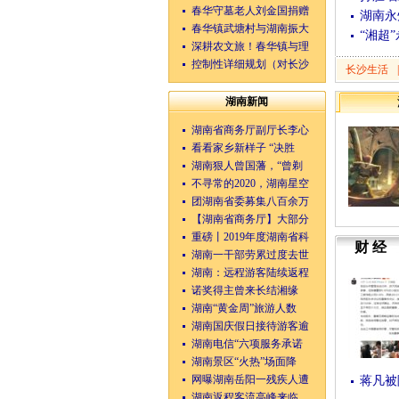
春华守墓老人刘金国捐赠
湖南永
春华镇武塘村与湖南振大
“湘超
深耕农文旅！春华镇与理
控制性详细规划（对长沙
长沙生活
|
湖南新闻
湖南省商务厅副厅长李心
看看家乡新样子 “决胜
湖南狠人曾国藩，“曾剃
不寻常的2020，湖南星空
团湖南省委募集八百余万
【湖南省商务厅】大部分
重磅丨2019年度湖南省科
财经
湖南一干部劳累过度去世
湖南：远程游客陆续返程
诺奖得主曾来长结湘缘
湖南“黄金周”旅游人数
湖南国庆假日接待游客逾
湖南电信“六项服务承诺
湖南景区“火热”场面降
网曝湖南岳阳一残疾人遭
蒋凡被
湖南返程客流高峰来临