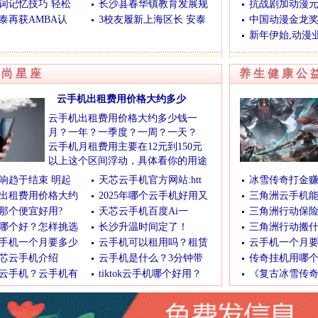
词记忆技巧 轻松
长沙县春华镇教育发展规
抗战剧加动漫
泰再获AMBA认
3校友履新上海区长 安泰
中国动漫金龙奖C
新年伊始,动漫
|
长沙美容
|
耳部整形
|
激光美容
|
冰点脱毛
湖南整形
|
长沙美
时尚星座
养生健康公
云手机出租费用价格大约多少
云手机出租费用价格大约多少钱一
月？一年？一季度？一周？一天？
云手机月租费用主要在12元到150元
以上这个区间浮动，具体看你的用途
和配置需求。
响趋于结束 明起
天芯云手机官方网站:htt
冰雪传奇打金
基础配置（12-30元/月）：适
出租费用价格大约
2025年哪个云手机好用又
三角洲云手机
(12/08/2025 16:39:01)
[查看全文]
那个便宜好用?
天芯云手机百度Ai一
三角洲行动保
哪个好？怎样挑选
长沙升温时间定了！
三角洲行动搬
手机一个月要多少
云手机可以租用吗？租赁
云手机一个月
芯云手机介绍
云手机是什么？3分钟带
传奇挂机用哪
云手机？云手机有
tiktok云手机哪个好用？
《复古冰雪传