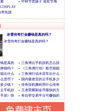
元素
中秋节赏妹子 迎双节海
OSPLAY
业率先踏
容网
|
耳部整形
|
激光美容
|
冰点脱毛
益
冰雪传奇打金赚钱是真的吗？
冰雪传奇打金赚钱是真的吗？
(03月03日)
[查看全文]
赚钱是真的
三角洲云手机挂机怎么挂
能挣钱吗？
《三角洲行动》航空箱能
险箱出什么
三角洲行动水泥车出什么
什么货币？
国内最便宜的云手机多少
要多少钱？
传奇挂机搬砖用什么传奇
个云手机好
王者荣耀刷金币最快的方
奇手游》快
有自带交易平台可赚钱的