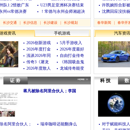
州队1:2惜败广东
U23男足亚洲杯决赛结束
许凯婉拒合影
”永州vs常德决赛
！常德与永州会师湘超决
沈腾回应没扶
长沙交通
|
长沙信息
|
长沙建设
|
长沙规划
春华新闻
|
春华开
游戏资讯
手机游戏
汽车资
2026创新游戏
5月手游收入
2026年度打金
2026年度最好
浅谈2026年同
自由打金传奇
传奇3《屠龙
《韩国吸血鬼
2026年度散人
龙城传奇能变
证劵
科技
蒋凡被除名阿里合伙人；李国
(04/28/2020 08:30:54)
[查看全文]
除名阿里合伙人；
瑞幸咖啡还能翻身么
对于赋能科技