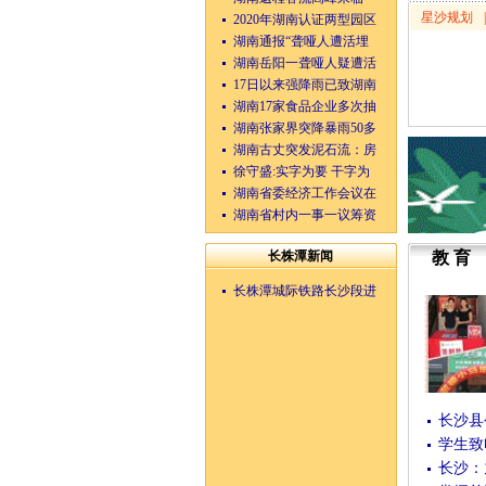
星沙规划
|
2020年湖南认证两型园区
湖南通报“聋哑人遭活埋
湖南岳阳一聋哑人疑遭活
17日以来强降雨已致湖南
湖南17家食品企业多次抽
湖南张家界突降暴雨50多
湖南古丈突发泥石流：房
徐守盛:实字为要 干字为
湖南省委经济工作会议在
湖南省村内一事一议筹资
长株潭新闻
教育
长株潭城际铁路长沙段进
长沙县
学生致
长沙：