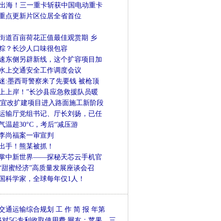
批量出海！三一重卡斩获中国电动重卡
个重点更新片区位居全省首位
街道百亩荷花正值最佳观赏期 乡
粽？长沙人口味很包容
速东侧另辟新线，这个扩容项目加
水上交通安全工作调度会议
迷:墨西哥警察来了先要钱 被枪顶
上上岸！”长沙县应急救援队员暖
耒宜改扩建项目进入路面施工新阶段
运输厅党组书记、厅长刘扬，已任
温超30°C，考后“减压游
李尚福案一审宣判
出手！熊某被抓！
掌中新世界——探秘天芯云手机官
“甜蜜经济”高质量发展座谈会召
国科学家，全球每年仅1人！
交通运输综合规划 工 作 简 报 年第
将对5G专利收取使用费 网友：苹果、三