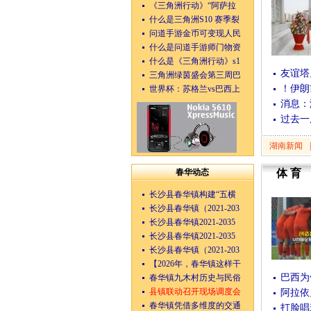
《三角洲行动》“阿萨拉
什么是三角洲S10 赛季裂
问道手游金币可变现人民
什么是问道手游师门物资
什么是《三角洲行动》s1
友谊塔
三角洲绿茵盛会第三周巴
！伊朗
世界杯：苏格兰vs巴西上
消息：
过去一
湖南新闻
|
春华动态
体育
长沙县春华镇构建“五横
长沙县春华镇（2021-203
长沙县春华镇2021-2035
长沙县春华镇2021-2035
长沙县春华镇（2021-203
【2026年，春华镇这样干
巴西为
春华镇九木村历史与民俗
县镇联动召开现场调度会
阿拉依
春华镇凭借多维度的交通
打脸唱